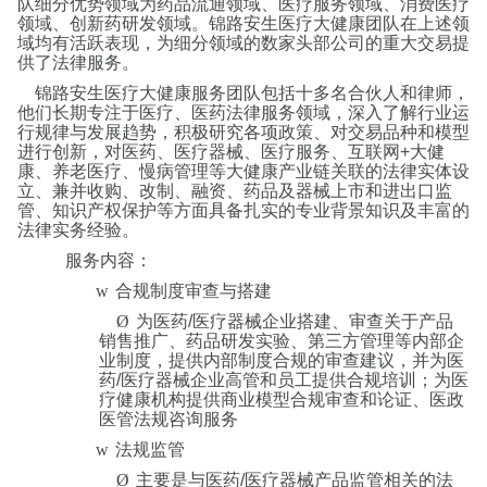
队细分优势领域为药品流通领域、医疗服务领域、消费医疗
领域、创新药研发领域。锦路安生医疗大健康团队在上述领
域均有活跃表现，为细分领域的数家头部公司的重大交易提
供了法律服务。
锦路安生医疗大健康服务团队包括十多名合伙人和律师，
他们长期专注于医疗、医药法律服务领域，深入了解行业运
行规律与发展趋势，积极研究各项政策、对交易品种和模型
进行创新，对医药、医疗器械、医疗服务、互联网
+
大健
康、养老医疗、慢病管理等大健康产业链关联的法律实体设
立、兼并收购、改制、融资、药品及器械上市和进出口监
管、知识产权保护等方面具备扎实的专业背景知识及丰富的
法律实务经验。
服务内容：
w
合规制度审查与搭建
Ø
为医药
/
医疗器械企业搭建、审查关于产品
销售推广、药品研发实验、第三方管理等内部企
业制度，提供内部制度合规的审查建议，并为医
药
/
医疗器械企业高管和员工提供合规培训；为医
疗健康机构提供商业模型合规审查和论证、医政
医管法规咨询服务
w
法规监管
Ø
主要是与医药
/
医疗器械产品监管相关的法