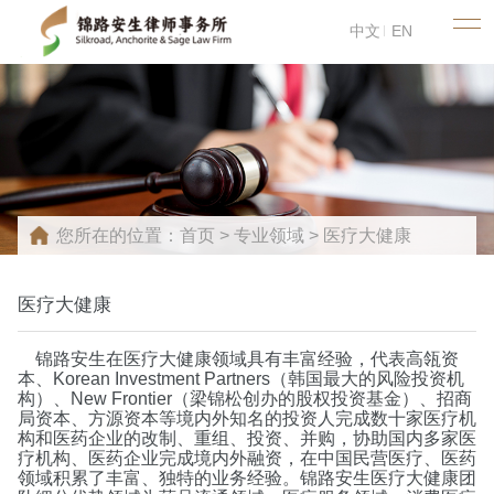
中文
EN
您所在的位置：
首页
>
专业领域
>
医疗大健康
医疗大健康
锦路安生在医疗大健康领域具有丰富经验，代表高瓴资
本、
Korean Investment Partners
（韩国最大的风险投资机
构）、
New Frontier
（梁锦松创办的股权投资基金）、招商
局资本、方源资本等境内外知名的投资人完成数十家医疗机
构和医药企业的改制、重组、投资、并购，协助国内多家医
疗机构、医药企业完成境内外融资，在中国民营医疗、医药
领域积累了丰富、独特的业务经验。锦路安生医疗大健康团